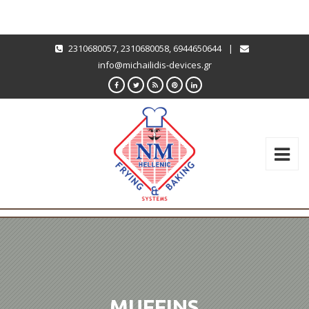
2310680057
,
2310680058
,
6944650644
|
info@michailidis-devices.gr
MUFFINS