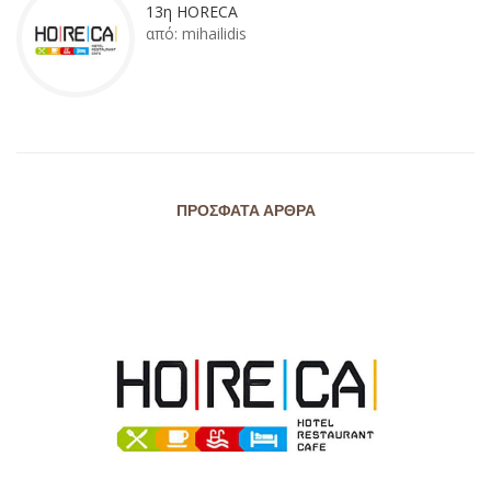
13η HORECA
από:
mihailidis
ΠΡΌΣΦΑΤΑ ΆΡΘΡΑ