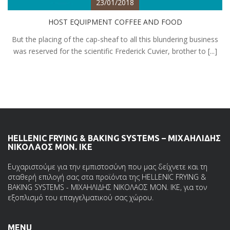
23/01/2018
HOST EQUIPMENT COFFEE AND FOOD
But the placing of the cap-sheaf to all this blundering business
was reserved for the scientific Frederick Cuvier, brother to [...]
HELLENIC FRYING & BAKING SYSTEMS – ΜΙΧΑΗΛΙΔΗΣ
ΝΙΚΟΛΑΟΣ ΜΟΝ. ΙΚΕ
Ευχαριστούμε για την εμπιστοσύνη που μας δείχνετε και τη
σταθερή επιλογή σας στα προϊόντα της HELLENIC FRYING &
BAKING SYSTEMS - ΜΙΧΑΗΛΙΔΗΣ ΝΙΚΟΛΑΟΣ ΜΟΝ. ΙΚΕ, για τον
εξοπλισμό του επαγγελματικού σας χώρου.
MENU