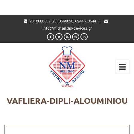
2310680057
,
2310680058
,
6944650644
|
info@michailidis-devices.gr
VAFLIERA-DIPLI-ALOUMINIOU