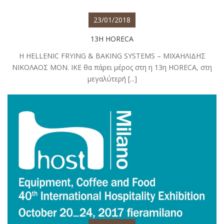
23/01/2018
13Η HORECA
Η HELLENIC FRYING & BAKING SYSTEMS – ΜΙΧΑΗΛΙΔΗΣ
ΝΙΚΟΛΑΟΣ ΜΟΝ. ΙΚΕ θα πάρει μέρος στη η 13η HORECA, στη
μεγαλύτερή [...]