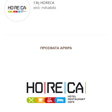
13η HORECA
από:
mihailidis
ΠΡΌΣΦΑΤΑ ΆΡΘΡΑ