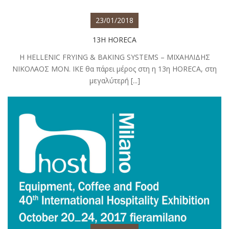
23/01/2018
13Η HORECA
Η HELLENIC FRYING & BAKING SYSTEMS – ΜΙΧΑΗΛΙΔΗΣ
ΝΙΚΟΛΑΟΣ ΜΟΝ. ΙΚΕ θα πάρει μέρος στη η 13η HORECA, στη
μεγαλύτερή [...]