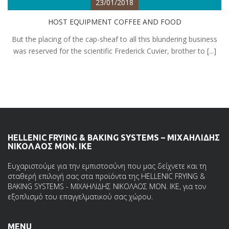
23/01/2018
HOST EQUIPMENT COFFEE AND FOOD
But the placing of the cap-sheaf to all this blundering business
was reserved for the scientific Frederick Cuvier, brother to [...]
HELLENIC FRYING & BAKING SYSTEMS – ΜΙΧΑΗΛΙΔΗΣ
ΝΙΚΟΛΑΟΣ ΜΟΝ. ΙΚΕ
Ευχαριστούμε για την εμπιστοσύνη που μας δείχνετε και τη
σταθερή επιλογή σας στα προϊόντα της HELLENIC FRYING &
BAKING SYSTEMS - ΜΙΧΑΗΛΙΔΗΣ ΝΙΚΟΛΑΟΣ ΜΟΝ. ΙΚΕ, για τον
εξοπλισμό του επαγγελματικού σας χώρου.
MENU