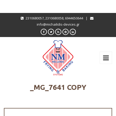
2310680057
,
2310680058
,
6944650644
|
info@michailidis-devices.gr
_MG_7641 COPY