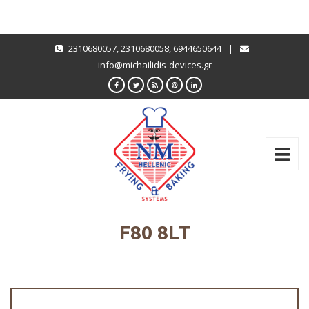
2310680057
,
2310680058
,
6944650644
|
info@michailidis-devices.gr
F80 8LT