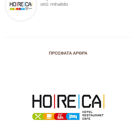
από:
mihailidis
ΠΡΌΣΦΑΤΑ ΆΡΘΡΑ