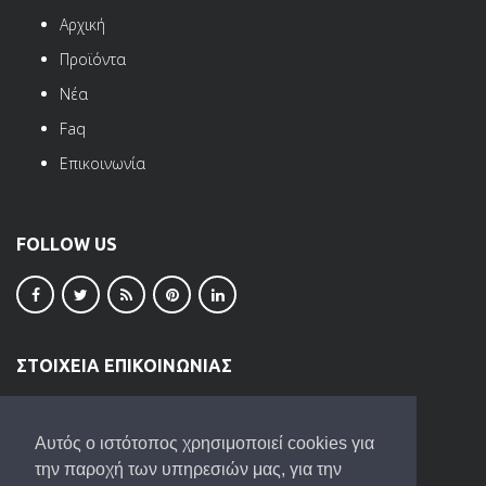
Αρχική
Προϊόντα
Νέα
Faq
Επικοινωνία
FOLLOW US
ΣΤΟΙΧΕΙΑ ΕΠΙΚΟΙΝΩΝΙΑΣ
ΒΙ.ΠΕ. Ωραιοκάστρου
Τ.Κ. 57013
Αυτός ο ιστότοπος χρησιμοποιεί cookies για
2310680057
,
2310680058
,
6944650644
την παροχή των υπηρεσιών μας, για την