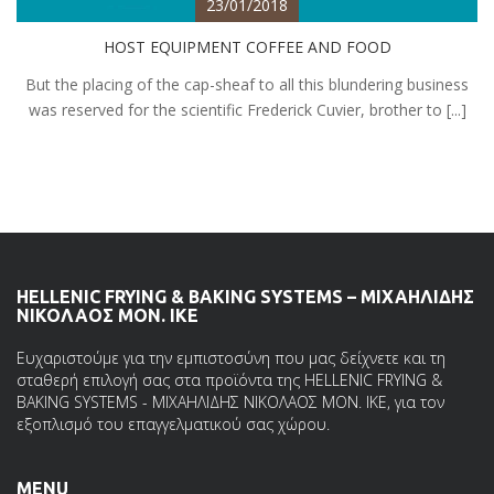
23/01/2018
HOST EQUIPMENT COFFEE AND FOOD
But the placing of the cap-sheaf to all this blundering business
was reserved for the scientific Frederick Cuvier, brother to [...]
HELLENIC FRYING & BAKING SYSTEMS – ΜΙΧΑΗΛΙΔΗΣ
ΝΙΚΟΛΑΟΣ ΜΟΝ. ΙΚΕ
Ευχαριστούμε για την εμπιστοσύνη που μας δείχνετε και τη
σταθερή επιλογή σας στα προϊόντα της HELLENIC FRYING &
BAKING SYSTEMS - ΜΙΧΑΗΛΙΔΗΣ ΝΙΚΟΛΑΟΣ ΜΟΝ. ΙΚΕ, για τον
εξοπλισμό του επαγγελματικού σας χώρου.
MENU