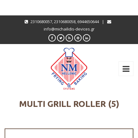
2310680057
,
2310680058
,
6944650644
|
info@michailidis-devices.gr
MULTI GRILL ROLLER (5)