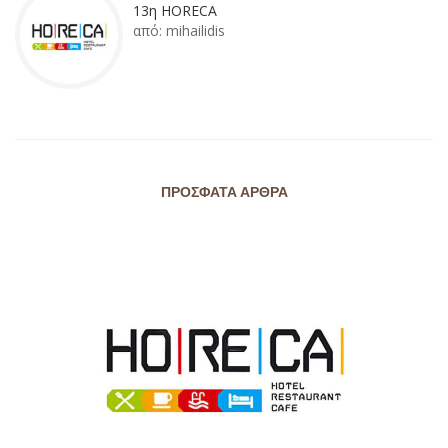
13η HORECA
από:
mihailidis
ΠΡΌΣΦΑΤΑ ΆΡΘΡΑ