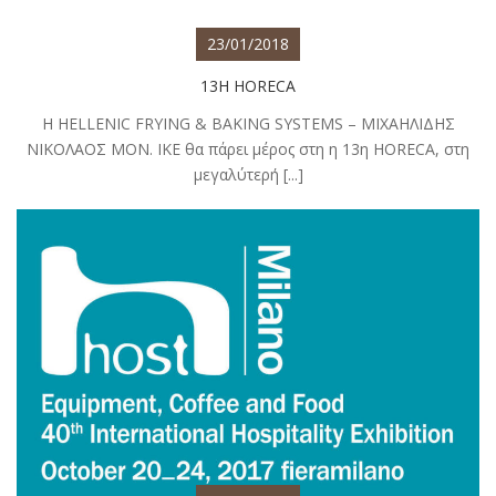
23/01/2018
13Η HORECA
Η HELLENIC FRYING & BAKING SYSTEMS – ΜΙΧΑΗΛΙΔΗΣ
ΝΙΚΟΛΑΟΣ ΜΟΝ. ΙΚΕ θα πάρει μέρος στη η 13η HORECA, στη
μεγαλύτερή [...]