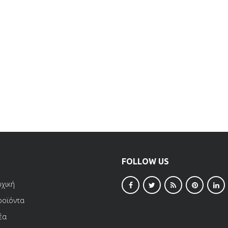
FOLLOW US
ρχική
ροϊόντα
έα