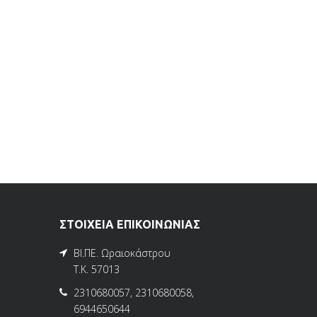
ΣΤΟΙΧΕΙΑ ΕΠΙΚΟΙΝΩΝΙΑΣ
ΒΙ.ΠΕ. Ωραιοκάστρου
Τ.Κ. 57013
2310680057
,
2310680058
,
6944650644