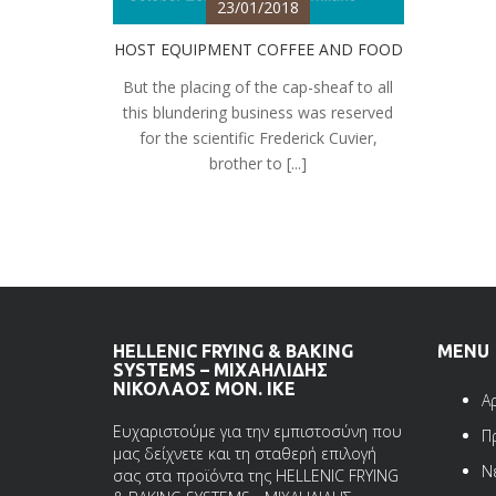
23/01/2018
HOST EQUIPMENT COFFEE AND FOOD
But the placing of the cap-sheaf to all
this blundering business was reserved
for the scientific Frederick Cuvier,
brother to [...]
HELLENIC FRYING & BAKING
MENU
SYSTEMS – ΜΙΧΑΗΛΙΔΗΣ
ΝΙΚΟΛΑΟΣ ΜΟΝ. ΙΚΕ
Α
Ευχαριστούμε για την εμπιστοσύνη που
Π
μας δείχνετε και τη σταθερή επιλογή
Ν
σας στα προϊόντα της HELLENIC FRYING