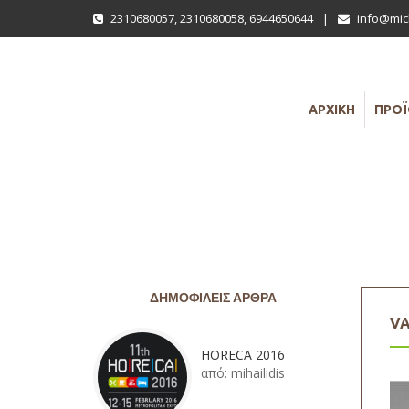
2310680057
,
2310680058
,
6944650644
|
info@mich
ΑΡΧΙΚΗ
ΠΡΟ
ΔΗΜΟΦΙΛΕΊΣ ΆΡΘΡΑ
VA
HORECA 2016
από:
mihailidis