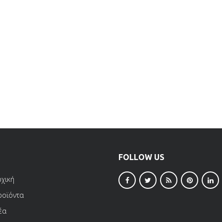
FOLLOW US
ρχική
ροϊόντα
έα