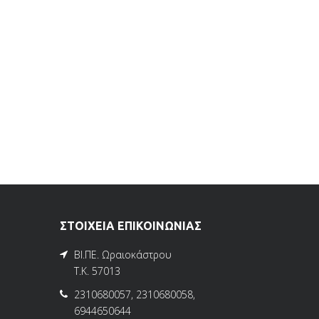
ΣΤΟΙΧΕΙΑ ΕΠΙΚΟΙΝΩΝΙΑΣ
ΒΙ.ΠΕ. Ωραιοκάστρου
Τ.Κ. 57013
2310680057
,
2310680058
,
6944650644