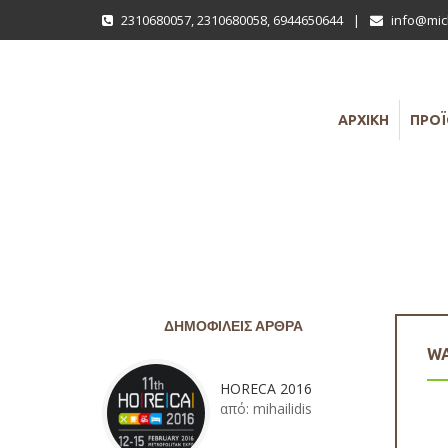
2310680057
,
2310680058
,
6944650644
|
info@mich
ΑΡΧΙΚΗ
ΠΡΟ
ΔΗΜΟΦΙΛΕΊΣ ΆΡΘΡΑ
WA
HORECA 2016
από:
mihailidis