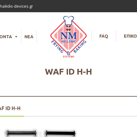
ailidis-devices.gr
FAQ
ΕΠΙΚΟ
ΪΟΝΤΑ
ΝΕΑ
WAF ID H-H
F ID H-H