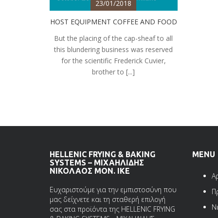
23/01/2018
HOST EQUIPMENT COFFEE AND FOOD
But the placing of the cap-sheaf to all
this blundering business was reserved
for the scientific Frederick Cuvier,
brother to [...]
HELLENIC FRYING & BAKING
MENU
SYSTEMS – ΜΙΧΑΗΛΙΔΗΣ
ΝΙΚΟΛΑΟΣ ΜΟΝ. ΙΚΕ
Α
Ευχαριστούμε για την εμπιστοσύνη που
Π
μας δείχνετε και τη σταθερή επιλογή
Ν
σας στα προϊόντα της HELLENIC FRYING