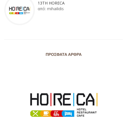
13TH HORECA
από:
mihailidis
ΠΡΌΣΦΑΤΑ ΆΡΘΡΑ