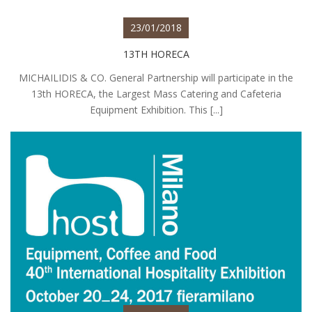
23/01/2018
13TH HORECA
MICHAILIDIS & CO. General Partnership will participate in the
13th HORECA, the Largest Mass Catering and Cafeteria
Equipment Exhibition. This [...]