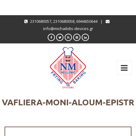
2310680057
,
2310680058
,
6944650644
|
info@michailidis-devices.gr
VAFLIERA-MONI-ALOUM-EPISTR