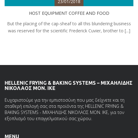
23/01/2018
HOST EQUIPMENT COFFEE AND FOOD
But the placing of the cap-sheaf to all this blundering business
was reserved for the scientific Frederick Cuvier, brother to [...]
HELLENIC FRYING & BAKING SYSTEMS – ΜΙΧΑΗΛΙΔΗΣ
ΝΙΚΟΛΑΟΣ ΜΟΝ. ΙΚΕ
Ευχαριστούμε για την εμπιστοσύνη που μας δείχνετε και τη
σταθερή επιλογή σας στα προϊόντα της HELLENIC FRYING &
BAKING SYSTEMS - ΜΙΧΑΗΛΙΔΗΣ ΝΙΚΟΛΑΟΣ ΜΟΝ. ΙΚΕ, για τον
εξοπλισμό του επαγγελματικού σας χώρου.
MENU