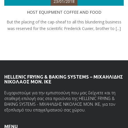
23/01/2018
HOST EQUIPMENT COFFEE AND FOOD
But the placing of the cap-sheaf to all this blundering business
was reserved for the scientific Frederick Cuvier, brother to [...]
HELLENIC FRYING & BAKING SYSTEMS – ΜΙΧΑΗΛΙΔΗΣ
ΝΙΚΟΛΑΟΣ ΜΟΝ. ΙΚΕ
Ευχαριστούμε για την εμπιστοσύνη που μας δείχνετε και τη
σταθερή επιλογή σας στα προϊόντα της HELLENIC FRYING &
BAKING SYSTEMS - ΜΙΧΑΗΛΙΔΗΣ ΝΙΚΟΛΑΟΣ ΜΟΝ. ΙΚΕ, για τον
εξοπλισμό του επαγγελματικού σας χώρου.
MENU