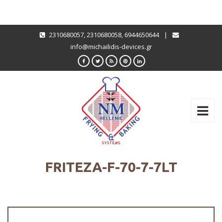
2310680057
,
2310680058
,
6944650644
|
info@michailidis-devices.gr
FRITEZA-F-70-7-7LT