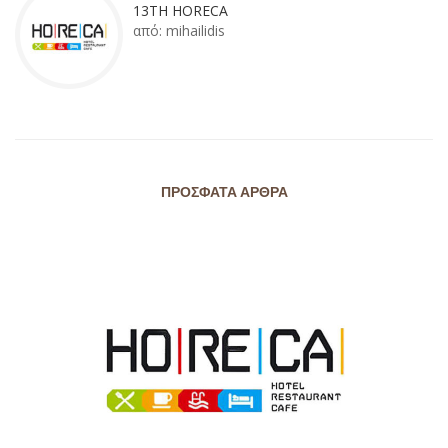
13TH HORECA
από:
mihailidis
ΠΡΌΣΦΑΤΑ ΆΡΘΡΑ