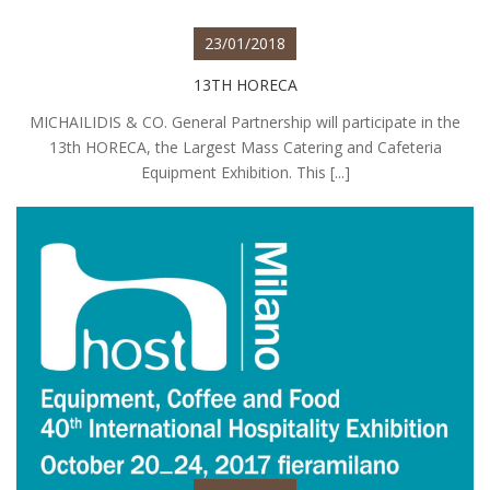
23/01/2018
13TH HORECA
MICHAILIDIS & CO. General Partnership will participate in the
13th HORECA, the Largest Mass Catering and Cafeteria
Equipment Exhibition. This [...]