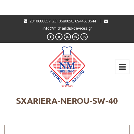
2310680057
,
2310680058
,
6944650644
|
info@michailidis-devices.gr
SXARIERA-NEROU-SW-40