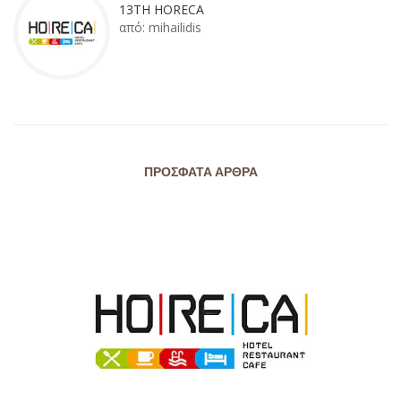
13TH HORECA
από:
mihailidis
ΠΡΌΣΦΑΤΑ ΆΡΘΡΑ