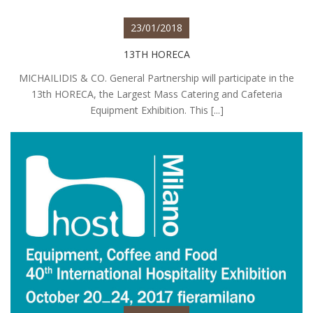
23/01/2018
13TH HORECA
MICHAILIDIS & CO. General Partnership will participate in the
13th HORECA, the Largest Mass Catering and Cafeteria
Equipment Exhibition. This [...]