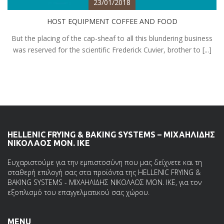
23/01/2018
HOST EQUIPMENT COFFEE AND FOOD
But the placing of the cap-sheaf to all this blundering business
was reserved for the scientific Frederick Cuvier, brother to [...]
HELLENIC FRYING & BAKING SYSTEMS – ΜΙΧΑΗΛΙΔΗΣ
ΝΙΚΟΛΑΟΣ ΜΟΝ. ΙΚΕ
Ευχαριστούμε για την εμπιστοσύνη που μας δείχνετε και τη
σταθερή επιλογή σας στα προϊόντα της HELLENIC FRYING &
BAKING SYSTEMS - ΜΙΧΑΗΛΙΔΗΣ ΝΙΚΟΛΑΟΣ ΜΟΝ. ΙΚΕ, για τον
εξοπλισμό του επαγγελματικού σας χώρου.
MENU