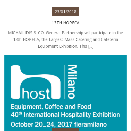
23/01/2018
13TH HORECA
MICHAILIDIS & CO. General Partnership will participate in the
13th HORECA, the Largest Mass Catering and Cafeteria
Equipment Exhibition. This [...]