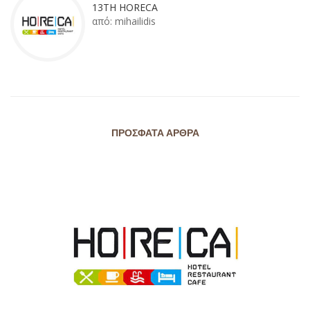
13TH HORECA
από:
mihailidis
ΠΡΌΣΦΑΤΑ ΆΡΘΡΑ