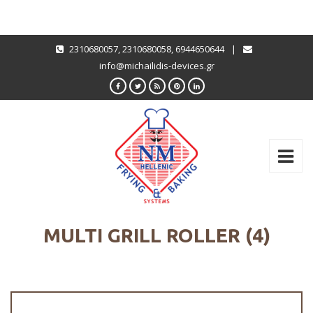
2310680057
,
2310680058
,
6944650644
|
info@michailidis-devices.gr
MULTI GRILL ROLLER (4)