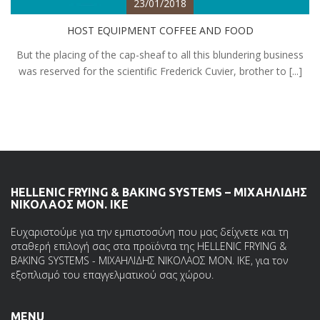
23/01/2018
HOST EQUIPMENT COFFEE AND FOOD
But the placing of the cap-sheaf to all this blundering business
was reserved for the scientific Frederick Cuvier, brother to [...]
HELLENIC FRYING & BAKING SYSTEMS – ΜΙΧΑΗΛΙΔΗΣ
ΝΙΚΟΛΑΟΣ ΜΟΝ. ΙΚΕ
Ευχαριστούμε για την εμπιστοσύνη που μας δείχνετε και τη
σταθερή επιλογή σας στα προϊόντα της HELLENIC FRYING &
BAKING SYSTEMS - ΜΙΧΑΗΛΙΔΗΣ ΝΙΚΟΛΑΟΣ ΜΟΝ. ΙΚΕ, για τον
εξοπλισμό του επαγγελματικού σας χώρου.
MENU