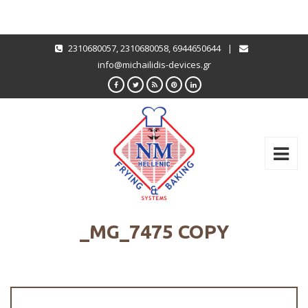
2310680057
,
2310680058
,
6944650644
|
info@michailidis-devices.gr
_MG_7475 COPY