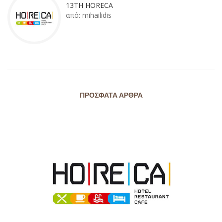
13TH HORECA
από:
mihailidis
ΠΡΌΣΦΑΤΑ ΆΡΘΡΑ