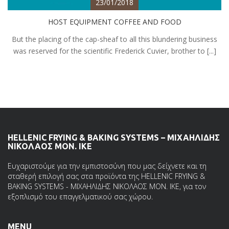
23/01/2018
HOST EQUIPMENT COFFEE AND FOOD
But the placing of the cap-sheaf to all this blundering business
was reserved for the scientific Frederick Cuvier, brother to [...]
HELLENIC FRYING & BAKING SYSTEMS – ΜΙΧΑΗΛΙΔΗΣ
ΝΙΚΟΛΑΟΣ ΜΟΝ. ΙΚΕ
Ευχαριστούμε για την εμπιστοσύνη που μας δείχνετε και τη
σταθερή επιλογή σας στα προϊόντα της HELLENIC FRYING &
BAKING SYSTEMS - ΜΙΧΑΗΛΙΔΗΣ ΝΙΚΟΛΑΟΣ ΜΟΝ. ΙΚΕ, για τον
εξοπλισμό του επαγγελματικού σας χώρου.
MENU