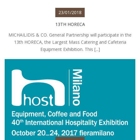
23/01/2018
13TH HORECA
MICHAILIDIS & CO. General Partnership will participate in the
13th HORECA, the Largest Mass Catering and Cafeteria
Equipment Exhibition. This [...]