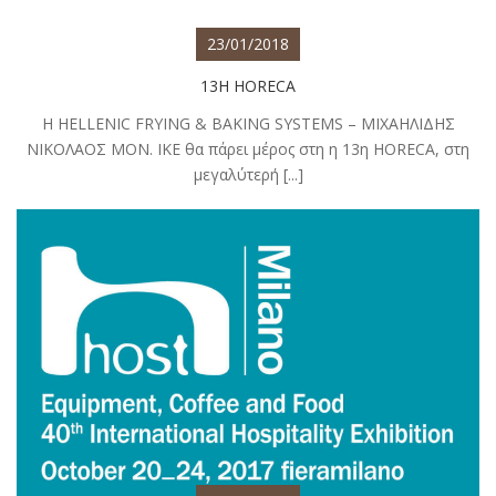
23/01/2018
13Η HORECA
Η HELLENIC FRYING & BAKING SYSTEMS – ΜΙΧΑΗΛΙΔΗΣ
ΝΙΚΟΛΑΟΣ ΜΟΝ. ΙΚΕ θα πάρει μέρος στη η 13η HORECA, στη
μεγαλύτερή [...]