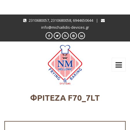
2310680057
,
2310680058
,
6944650644
|
info@michailidis-devices.gr
ΦΡΙΤΕΖΑ F70_7LT