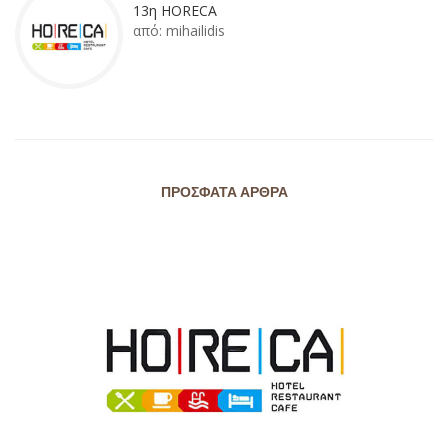
13η HORECA
από:
mihailidis
ΠΡΌΣΦΑΤΑ ΆΡΘΡΑ