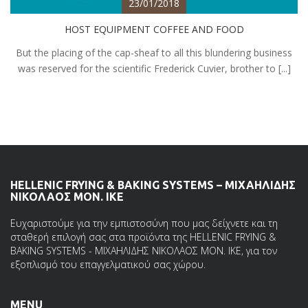
23/01/2018
HOST EQUIPMENT COFFEE AND FOOD
But the placing of the cap-sheaf to all this blundering business
was reserved for the scientific Frederick Cuvier, brother to [...]
HELLENIC FRYING & BAKING SYSTEMS – ΜΙΧΑΗΛΙΔΗΣ
ΝΙΚΟΛΑΟΣ ΜΟΝ. ΙΚΕ
Ευχαριστούμε για την εμπιστοσύνη που μας δείχνετε και τη
σταθερή επιλογή σας στα προϊόντα της HELLENIC FRYING &
BAKING SYSTEMS - ΜΙΧΑΗΛΙΔΗΣ ΝΙΚΟΛΑΟΣ ΜΟΝ. ΙΚΕ, για τον
εξοπλισμό του επαγγελματικού σας χώρου.
MENU