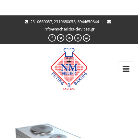
2310680057
,
2310680058
,
6944650644
|
info@michailidis-devices.gr