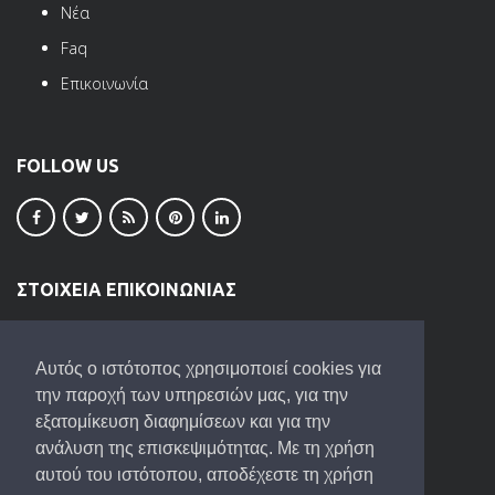
Νέα
Faq
Επικοινωνία
FOLLOW US
ΣΤΟΙΧΕΙΑ ΕΠΙΚΟΙΝΩΝΙΑΣ
ΒΙ.ΠΕ. Ωραιοκάστρου
Τ.Κ. 57013
Αυτός ο ιστότοπος χρησιμοποιεί cookies για
2310680057
,
2310680058
,
6944650644
την παροχή των υπηρεσιών μας, για την
εξατομίκευση διαφημίσεων και για την
Fax: 2310 683644
ανάλυση της επισκεψιμότητας. Με τη χρήση
info@michailidis-devices.gr
αυτού του ιστότοπου, αποδέχεστε τη χρήση