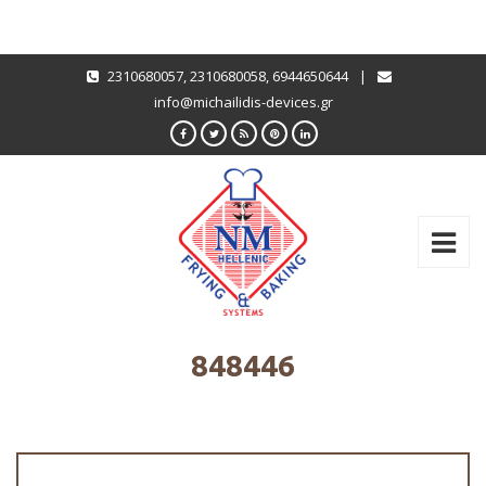
2310680057
,
2310680058
,
6944650644
|
info@michailidis-devices.gr
848446