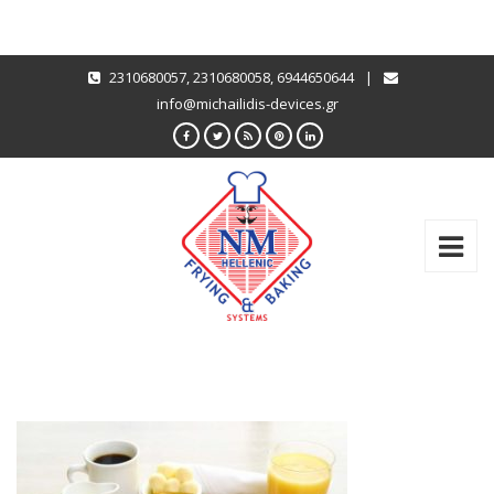
2310680057
,
2310680058
,
6944650644
|
info@michailidis-devices.gr