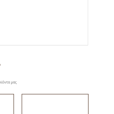
Α
οϊόντα μας