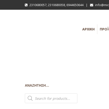
2310680057
,
2310680058
,
6944650644
|
info@mich
ΑΡΧΙΚΗ
ΠΡΟ
ΑΝΑΖΉΤΗΣΗ…
Products
search