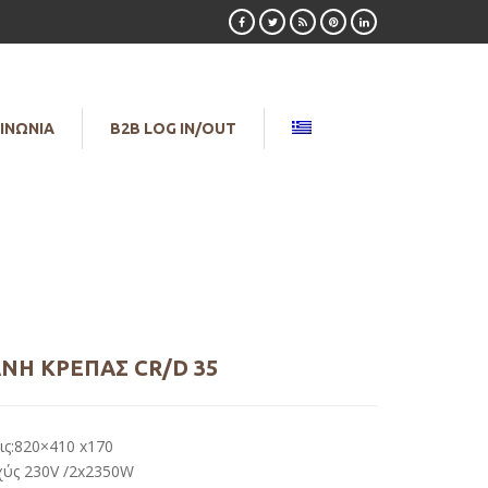
ΙΝΩΝΙΑ
B2B LOG IN/OUT
ΝΉ ΚΡΈΠΑΣ CR/D 35
ις:820×410 x170
χύς 230V /2x2350W