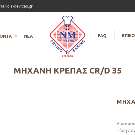
ailidis-devices.gr
FAQ
ΕΠΙΚΟ
ΪΟΝΤΑ
ΝΕΑ
ΜΗΧΑΝΉ ΚΡΈΠΑΣ CR/D 35
ΜΗΧΑ
Διαστάσε
Τάση /ισ