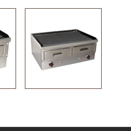
V
Πλατώ ΜΜ 7 230V