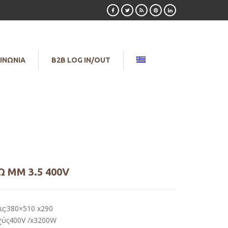
ΙΝΩΝΙΑ
B2B LOG IN/OUT
 ΜΜ 3.5 400V
ις:380×510 x290
χύς400V /x3200W