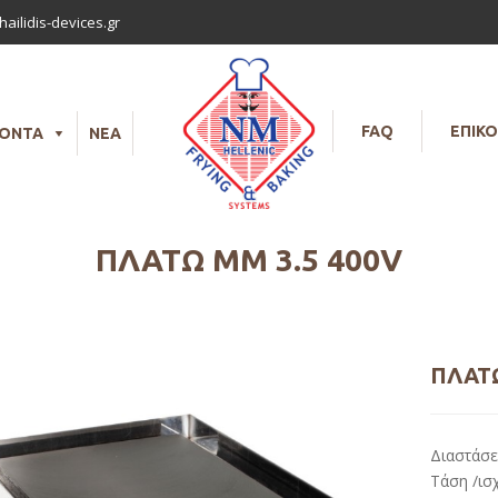
ailidis-devices.gr
FAQ
ΕΠΙΚΟ
ΪΟΝΤΑ
ΝΕΑ
ΠΛΑΤΏ ΜΜ 3.5 400V
ΠΛΑΤΏ
Διαστάσε
Τάση /ισ