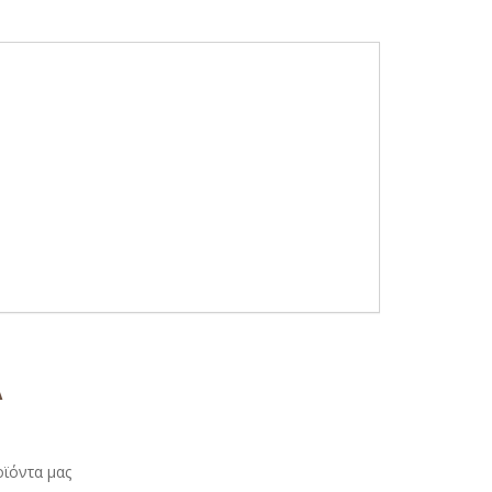
Α
οϊόντα μας