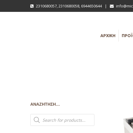
2310680057
,
2310680058
,
6944650644
|
info@mich
ΑΡΧΙΚΗ
ΠΡΟ
ΑΝΑΖΉΤΗΣΗ…
Products
search