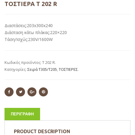
ΤΟΣΤΙΈΡΑ Τ 202 R
Διαστάσεις:203x300x240
Διάσταση κάτω πλάκας:220×220
Τάση/Ισχύς:230V/1600W
Κωδικός προϊόντος:
T 202 R
.
Κατηγορίες:
Σειρά Τ305/Τ205
,
ΤΟΣΤΙΕΡΕΣ
.
ΠΕΡΙΓΡΑΦΉ
PRODUCT DESCRIPTION