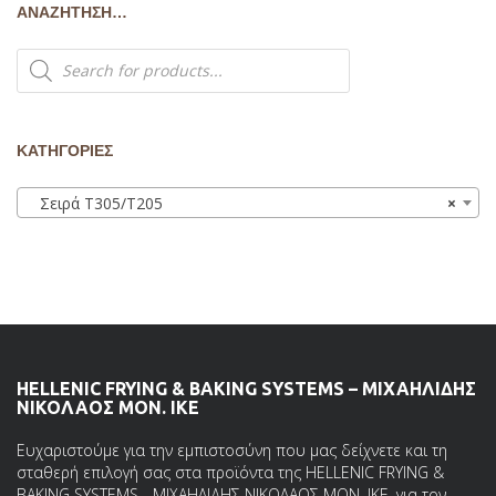
ΑΝΑΖΉΤΗΣΗ…
Products
search
ΚΑΤΗΓΟΡΙΕΣ
Σειρά Τ305/Τ205
×
HELLENIC FRYING & BAKING SYSTEMS – ΜΙΧΑΗΛΙΔΗΣ
ΝΙΚΟΛΑΟΣ ΜΟΝ. ΙΚΕ
Ευχαριστούμε για την εμπιστοσύνη που μας δείχνετε και τη
σταθερή επιλογή σας στα προϊόντα της HELLENIC FRYING &
BAKING SYSTEMS - ΜΙΧΑΗΛΙΔΗΣ ΝΙΚΟΛΑΟΣ ΜΟΝ. ΙΚΕ, για τον