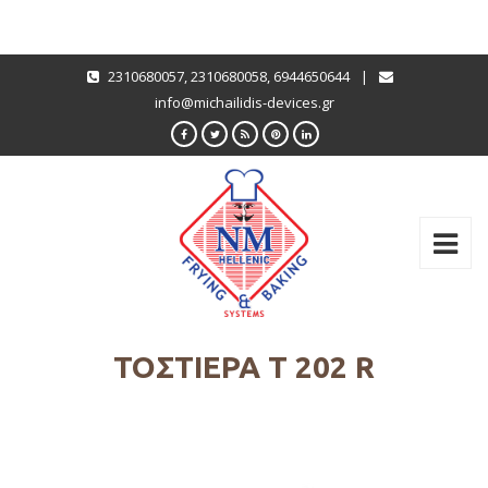
2310680057
,
2310680058
,
6944650644
|
info@michailidis-devices.gr
ΤΟΣΤΙΈΡΑ Τ 202 R